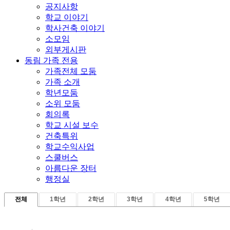
공지사항
학교 이야기
학사건축 이야기
소모임
외부게시판
동림 가족 전용
가족전체 모둠
가족 소개
학년모둠
소위 모둠
회의록
학교 시설 보수
건축특위
학교수익사업
스쿨버스
아름다운 장터
행정실
전체
1학년
2학년
3학년
4학년
5학년