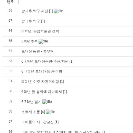
번호
68
방과후 탁구 사진
[1]
67
방과후 탁구
[1]
66
[3학년] 농업박물관 견학
65
3학년추수
64
오대산 등반 - 홍우혁
63
6,7학년 오대산등반-수용/지원
[1]
62
6, 7학년 오대산 등반-현영
61
[5학년] 여주 자전거여행
[1]
60
6학년 글-봉화에 다녀와서
[1]
59
6.7학년 걷기
58
소쩍새 소동
[4]
57
아이들의 시 - 광교산
[1]
56
어린이와 문학 행사에 참여한 아이들의 사진입니다.
[1]