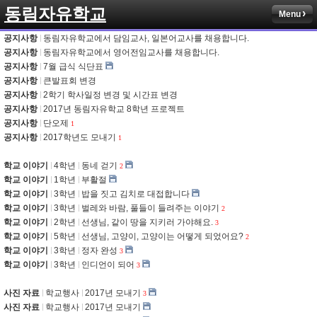
동림자유학교
Menu
공지사항
동림자유학교에서 담임교사, 일본어교사를 채용합니다.
공지사항
동림자유학교에서 영어전임교사를 채용합니다.
공지사항
7월 급식 식단표
공지사항
큰발표회 변경
공지사항
2학기 학사일정 변경 및 시간표 변경
공지사항
2017년 동림자유학교 8학년 프로젝트
공지사항
단오제
1
공지사항
2017학년도 모내기
1
학교 이야기
4학년
동네 걷기
2
학교 이야기
1학년
부활절
학교 이야기
3학년
밥을 짓고 김치로 대접합니다
학교 이야기
3학년
벌레와 바람, 풀들이 들려주는 이야기
2
학교 이야기
2학년
선생님, 같이 땅을 지키러 가야해요.
3
학교 이야기
5학년
선생님, 고양이, 고양이는 어떻게 되었어요?
2
학교 이야기
3학년
정자 완성
3
학교 이야기
3학년
인디언이 되어
3
사진 자료
학교행사
2017년 모내기
3
사진 자료
학교행사
2017년 모내기