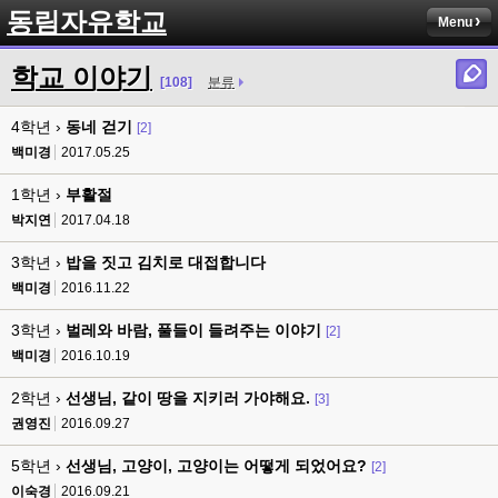
동림자유학교
Menu
학교 이야기
[108]
분류
4학년 ›
동네 걷기
[2]
백미경
2017.05.25
1학년 ›
부활절
박지연
2017.04.18
3학년 ›
밥을 짓고 김치로 대접합니다
백미경
2016.11.22
3학년 ›
벌레와 바람, 풀들이 들려주는 이야기
[2]
백미경
2016.10.19
2학년 ›
선생님, 같이 땅을 지키러 가야해요.
[3]
권영진
2016.09.27
5학년 ›
선생님, 고양이, 고양이는 어떻게 되었어요?
[2]
이숙경
2016.09.21