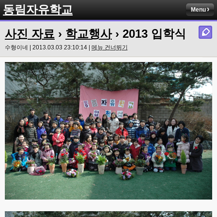
동림자유학교
Menu
사진 자료
›
학교행사
› 2013 입학식
수형이네 | 2013.03.03 23:10:14 |
메뉴 건너뛰기